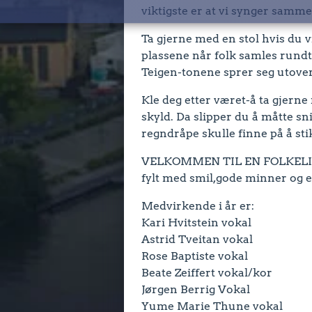
viktigste er at vi synger samme
Ta gjerne med en stol hvis du vil
plassene når folk samles rundt 
Teigen-tonene sprer seg utover
Kle deg etter været-å ta gjerne
skyld. Da slipper du å måtte sn
regndråpe skulle finne på å st
VELKOMMEN TIL EN FOLKEL
fylt med smil,gode minner og e
Medvirkende i år er:
Kari Hvitstein vokal
Astrid Tveitan vokal
Rose Baptiste vokal
Beate Zeiffert vokal/kor
Jørgen Berrig Vokal
Yume Marie Thune vokal