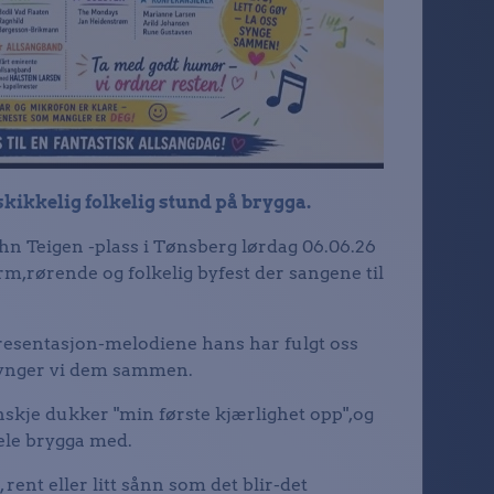
 skikkelig folkelig stund på brygga.
n Teigen -plass i Tønsberg lørdag 06.06.26
arm,rørende og folkelig byfest der sangene til
esentasjon-melodiene hans har fulgt oss
synger vi dem sammen.
anskje dukker "min første kjærlighet opp",og
hele brygga med.
 rent eller litt sånn som det blir-det