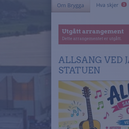
Hva skjer
Om Brygga
3
Utgått arrangement
Dette arrangementet er utgått.
ALLSANG VED 
STATUEN