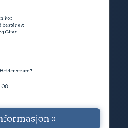
n kor
 består av:
og Gitar
 Heidenstrøm?
6.00
nformasjon »