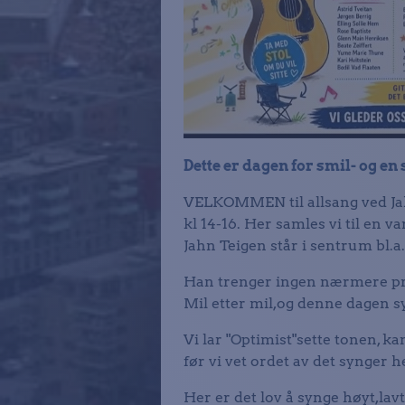
Dette er dagen for smil- og en
VELKOMMEN til allsang ved Jah
kl 14-16. Her samles vi til en v
Jahn Teigen står i sentrum bl.a.
Han trenger ingen nærmere pr
Mil etter mil,og denne dagen 
Vi lar "Optimist"sette tonen, k
før vi vet ordet av det synger 
Her er det lov å synge høyt,lavt,