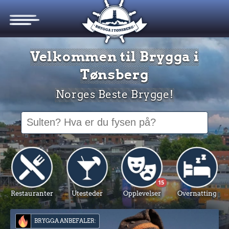
Velkommen til
Brygga i
Tønsberg
Norges Beste Brygge!
15
Restauranter
Utesteder
Opplevelser
Overnatting
BRYGGA ANBEFALER: