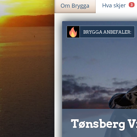
Hva skjer
Om Brygga
3
BRYGGA ANBEFALER:
Tønsberg Vi