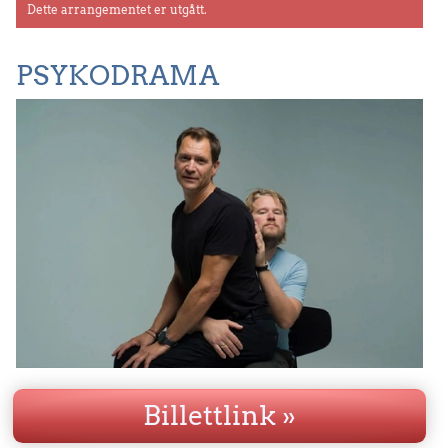
Dette arrangementet er utgått.
PSYKODRAMA
De er på turné! De to kompisene og skuespillerne som
Billettlink »
prøver å hjelpe hverandre, så godt de kan, gjennom
livets strabaser.