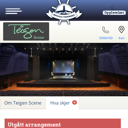
Opplevelser
33004100
Kart
Om Teigen Scene
Hva skjer
4
Utgått arrangement