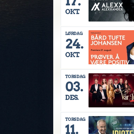
17.
OKT.
LØRDAG
24.
OKT.
TORSDAG
03.
DES.
TORSDAG
11.