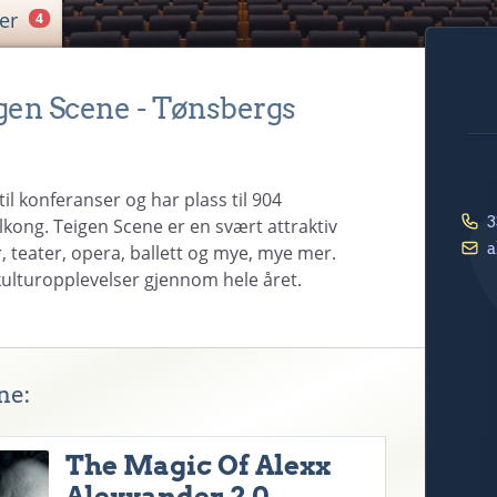
jer
4
gen Scene - Tønsbergs
il konferanser og har plass til 904
3
lkong. Teigen Scene er en svært attraktiv
a
, teater, opera, ballett og mye, mye mer.
kulturopplevelser gjennom hele året.
ne:
The Magic Of Alexx
Alexxander 2.0