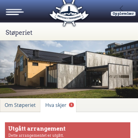
Opplevelser
Støperiet
Om Støperiet
Hva skjer
1
Utgått arrangement
Dette arrangementet er utgått.