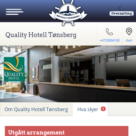
Overnatting
Quality Hotell Tønsberg
+4733004100
Kart
Om Quality Hotell Tønsberg
Hva skjer
1
Utgått arrangement