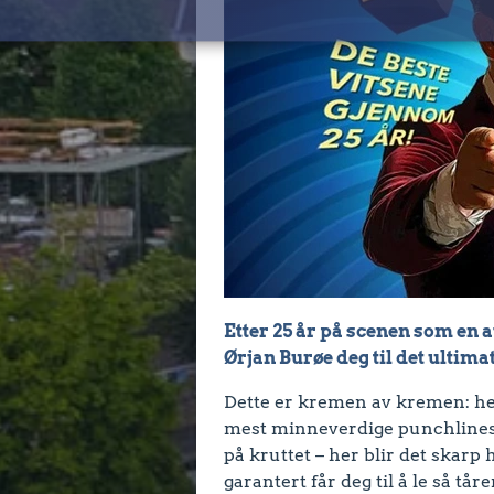
Etter 25 år på scenen som en
Ørjan Burøe deg til det ulti
Dette er kremen av kremen: he
mest minneverdige punchlines 
på kruttet – her blir det skar
garantert får deg til å le så tåre