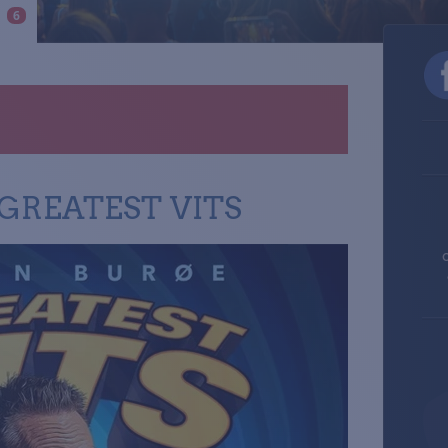
r
6
 GREATEST VITS