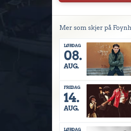
Mer som skjer på Foyn
LØRDAG
08.
AUG.
FREDAG
14.
AUG.
LØRDAG