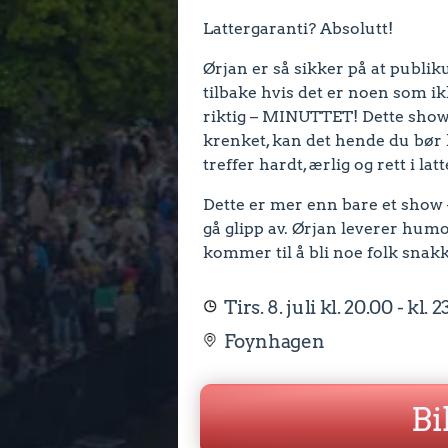
Lattergaranti? Absolutt!
Ørjan er så sikker på at publik
tilbake hvis det er noen som ikk
riktig – MINUTTET! Dette showet 
krenket, kan det hende du bør
treffer hardt, ærlig og rett i l
Dette er mer enn bare et show –
gå glipp av. Ørjan leverer humo
kommer til å bli noe folk snak
Tirs. 8. juli kl. 20.00 - kl. 
Foynhagen
Bi