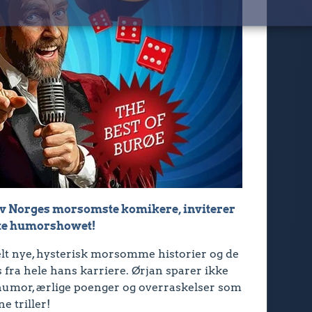
 av Norges morsomste komikere, inviterer
mate humorshowet!
lt nye, hysterisk morsomme historier og de
fra hele hans karriere. Ørjan sparer ikke
p humor, ærlige poenger og overraskelser som
ne triller!