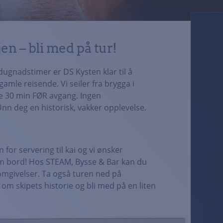
jen – bli med på tur!
dugnadstimer er DS Kysten klar til å
amle reisende. Vi seiler fra brygga i
e 30 min FØR avgang. Ingen
n deg en historisk, vakker opplevelse.
 for servering til kai og vi ønsker
 bord! Hos STEAM, Bysse & Bar kan du
omgivelser. Ta også turen ned på
om skipets historie og bli med på en liten