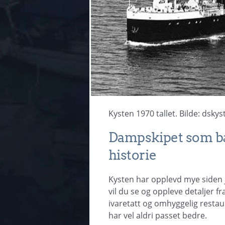
Kysten 1970 tallet. Bilde: dsky
Dampskipet som bæ
historie
Kysten har opplevd mye siden
vil du se og oppleve detaljer f
ivaretatt og omhyggelig restaur
har vel aldri passet bedre.