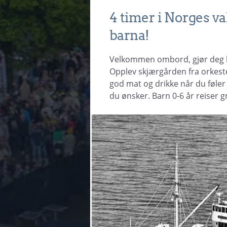
4 timer i Norges v
barna!
Velkommen ombord, gjør deg kl
Opplev skjærgården fra orkester
god mat og drikke når du føler 
du ønsker. Barn 0-6 år reiser g