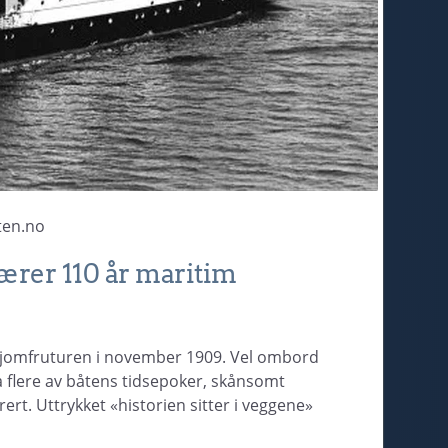
sten.no
rer 110 år maritim
 jomfruturen i november 1909. Vel ombord
ra flere av båtens tidsepoker, skånsomt
ert. Uttrykket «historien sitter i veggene»