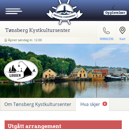
Opplevelser
Tønsberg Kystkultursenter
90866336
Kart
Åpner søndag kl. 12.00
Om Tønsberg Kystkultursenter
Hva skjer
0
Utgått arrangement